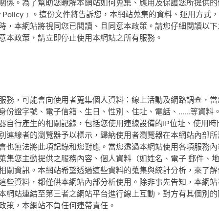
關係。為了幫助您瞭解本網站如何蒐集、應用及保護您所提供的
cy Policy﹞。這份文件將告訴您，本網站蒐集的資料、運用方
時，本網站將視同您已閱讀、且同意本政策。請您仔細閱讀以下
意本政策，請立即停止使用本網站之所有服務。
服務，可能會向使用者蒐集個人資料：線上活動及網路調查，當
份證字號、電子信箱、生日、性別、住址、電話、......等資
器自行產生的相關記錄，包括您使用連線設備的IP位址、使用時
別連線者的瀏覽器予以標示，歸納使用者瀏覽器在本網站內部所
會也無法將此項記錄和您對應。當您透過本網站使用各項服務內
蒐集您主動提供之服務內容、個人資料（如姓名、電子 郵件、
相關資訊。本網站希望透過這些資料的蒐集與統計分析，來了解
這些資料，都僅供本網站內部分析使用。除非事先告知，本網站
本網站連結至第三者之網站平台進行線上互動，對方有其個別的
政策，本網站不負任何連帶責任。